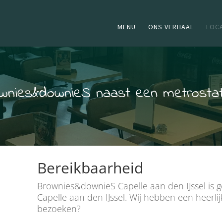
MENU
ONS VERHAAL
LOCA
wnies&downieS naast een metrostati
Bereikbaarheid
Brownies&downieS Capelle aan den IJssel is g
Capelle aan den IJssel. Wij hebben een heerlij
bezoeken?