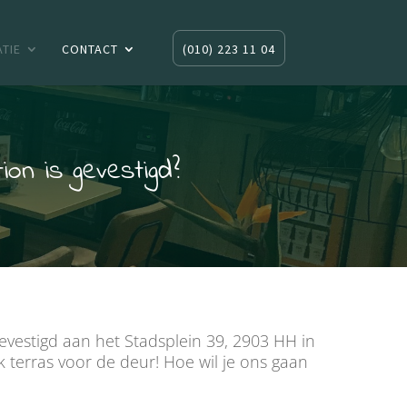
TIE
CONTACT
(010) 223 11 04
on is gevestigd?
evestigd aan het Stadsplein 39, 2903 HH in
k terras voor de deur! Hoe wil je ons gaan